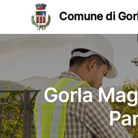
Salta
al
Comune di Gor
contenuto
Gorla Magg
Par