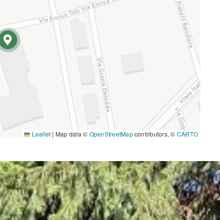
Leaflet
|
Map data ©
OpenStreetMap
contributors, ©
CARTO